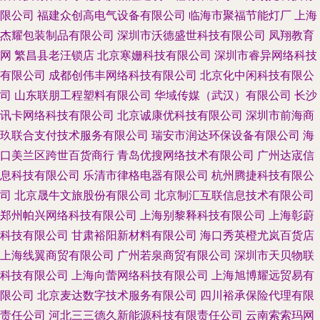
限公司
福建众创高电气设备有限公司
临海市聚福节能灯厂
上海
杰耀包装制品有限公司
深圳市沃德盛世科技有限公司
凤翔教育
网
繁昌县老汪锁店
北京寒姗科技有限公司
深圳市睿异网络科技
有限公司
成都创伟丰网络科技有限公司
北京化中闲科技有限公
司
山东联朋工程塑料有限公司
华域传媒（武汉）有限公司
长沙
讯卡网络科技有限公司
北京诚康优科技有限公司
深圳市前海商
玖联合支付技术服务有限公司
瑞安市润达环保设备有限公司
海
口美兰区跨世百货商行
青岛优搜网络技术有限公司
广州达宬信
息科技有限公司
乐清市律格电器有限公司
杭州腾捷科技有限公
司
北京晟牛文旅股份有限公司
北京制汇互联信息技术有限公司
郑州帕兴网络科技有限公司
上海别黎释科技有限公司
上海彰蔚
科技有限公司
甘肃裕阳新材料有限公司
海口秀英橙尤岚百货店
上海线翼商贸有限公司
广州若泉商贸有限公司
深圳市天贝物联
科技有限公司
上海向蕾网络科技有限公司
上海旭博耀远贸易有
限公司
北京麦达数字技术服务有限公司
四川裕承保险代理有限
责任公司
河北三三德久新能源科技有限责任公司
云南索索玛网